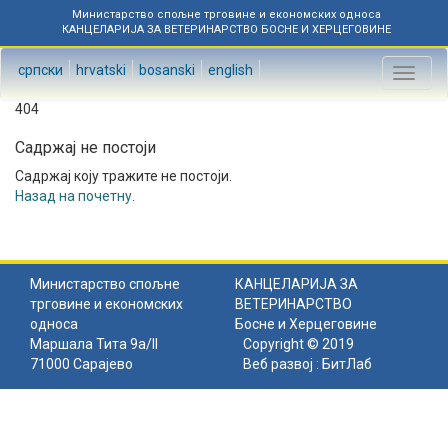
Министарство спољне трговине и економских односа
КАНЦЕЛАРИЈА ЗА ВЕТЕРИНАРСТВО БОСНЕ И ХЕРЦЕГОВИНЕ
српски
hrvatski
bosanski
english
Toggl
naviga
404
Садржај не постоји
Садржај коју тражите не постоји.
Назад на почетну
.
Министарство спољне
КАНЦЕЛАРИЈА ЗА
трговине и економских
ВЕТЕРИНАРСТВО
односа
Босне и Херцеговине
Маршала Тита 9а/II
Copyright © 2019
71000 Сарајево
Веб развој :
БитЛаб