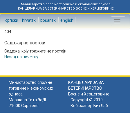
Министарство спољне трговине и економских односа
КАНЦЕЛАРИЈА ЗА ВЕТЕРИНАРСТВО БОСНЕ И ХЕРЦЕГОВИНЕ
српски
hrvatski
bosanski
english
Toggl
naviga
404
Садржај не постоји
Садржај коју тражите не постоји.
Назад на почетну
.
Министарство спољне
КАНЦЕЛАРИЈА ЗА
трговине и економских
ВЕТЕРИНАРСТВО
односа
Босне и Херцеговине
Маршала Тита 9а/II
Copyright © 2019
71000 Сарајево
Веб развој :
БитЛаб