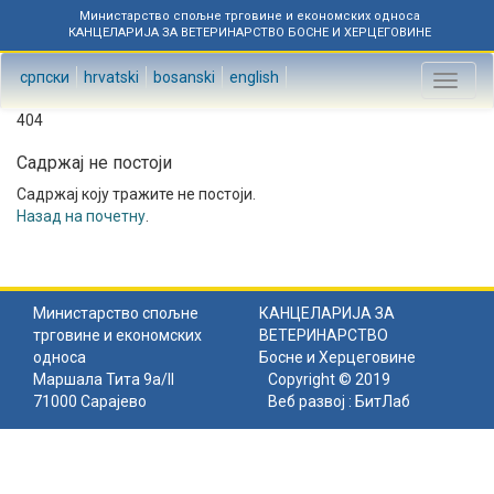
Министарство спољне трговине и економских односа
КАНЦЕЛАРИЈА ЗА ВЕТЕРИНАРСТВО БОСНЕ И ХЕРЦЕГОВИНЕ
српски
hrvatski
bosanski
english
Toggl
naviga
404
Садржај не постоји
Садржај коју тражите не постоји.
Назад на почетну
.
Министарство спољне
КАНЦЕЛАРИЈА ЗА
трговине и економских
ВЕТЕРИНАРСТВО
односа
Босне и Херцеговине
Маршала Тита 9а/II
Copyright © 2019
71000 Сарајево
Веб развој :
БитЛаб