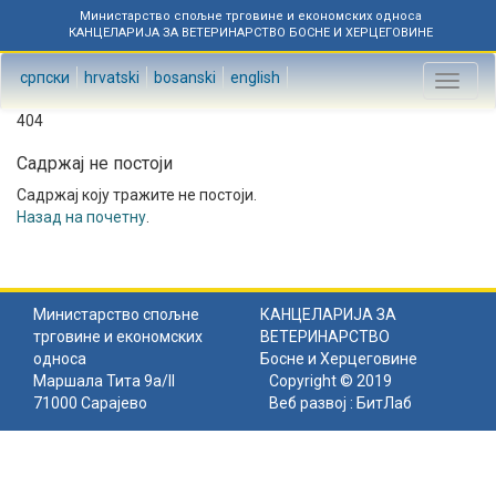
Министарство спољне трговине и економских односа
КАНЦЕЛАРИЈА ЗА ВЕТЕРИНАРСТВО БОСНЕ И ХЕРЦЕГОВИНЕ
српски
hrvatski
bosanski
english
Toggl
naviga
404
Садржај не постоји
Садржај коју тражите не постоји.
Назад на почетну
.
Министарство спољне
КАНЦЕЛАРИЈА ЗА
трговине и економских
ВЕТЕРИНАРСТВО
односа
Босне и Херцеговине
Маршала Тита 9а/II
Copyright © 2019
71000 Сарајево
Веб развој :
БитЛаб