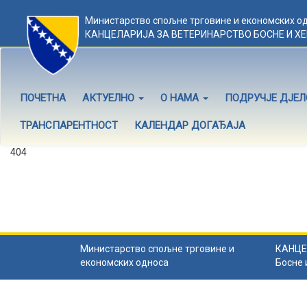
Министарство спољне трговине и економских о
КАНЦЕЛАРИЈА ЗА ВЕТЕРИНАРСТВО БОСНЕ И Х
ПОЧЕТНА
АКТУЕЛНО
О НАМА
ПОДРУЧЈЕ ДЈЕ
ТРАНСПАРЕНТНОСТ
КАЛЕНДАР ДОГАЂАЈА
404
Садржај не постоји
Садржај коју тражите не постоји.
Назад на почетну
.
Министарство спољне трговине и
КАНЦЕ
економских односа
Босне 