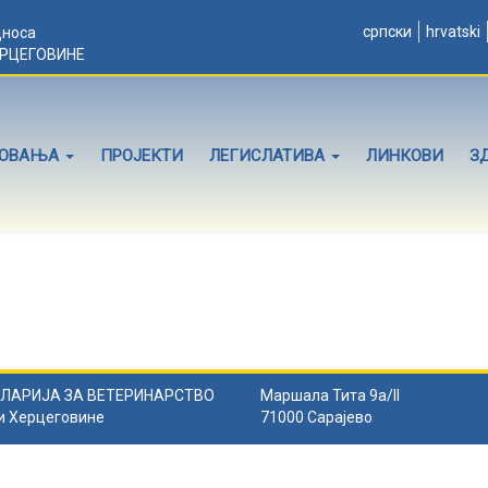
српски
hrvatski
дноса
ЕРЦЕГОВИНЕ
ЛОВАЊА
ПРОЈЕКТИ
ЛЕГИСЛАТИВА
ЛИНКОВИ
З
ЛАРИЈА ЗА ВЕТЕРИНАРСТВО
Маршала Тита 9а/II
и Херцеговине
71000 Сарајево