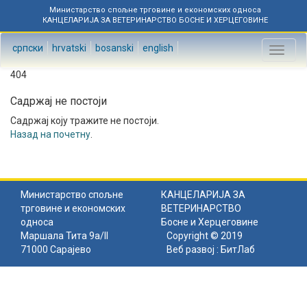
Министарство спољне трговине и економских односа
КАНЦЕЛАРИЈА ЗА ВЕТЕРИНАРСТВО БОСНЕ И ХЕРЦЕГОВИНЕ
српски
hrvatski
bosanski
english
Toggl
naviga
404
Садржај не постоји
Садржај коју тражите не постоји.
Назад на почетну
.
Министарство спољне
КАНЦЕЛАРИЈА ЗА
трговине и економских
ВЕТЕРИНАРСТВО
односа
Босне и Херцеговине
Маршала Тита 9а/II
Copyright © 2019
71000 Сарајево
Веб развој :
БитЛаб