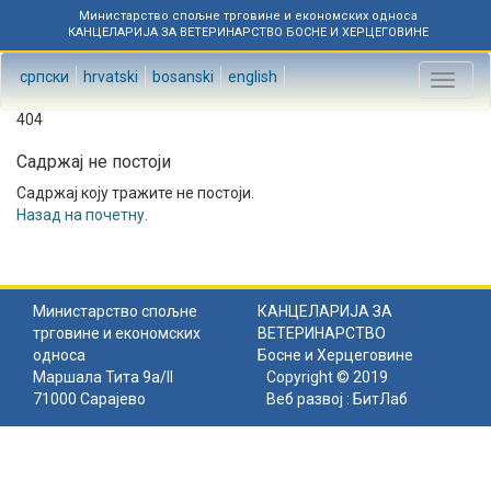
Министарство спољне трговине и економских односа
КАНЦЕЛАРИЈА ЗА ВЕТЕРИНАРСТВО БОСНЕ И ХЕРЦЕГОВИНЕ
српски
hrvatski
bosanski
english
Toggl
naviga
404
Садржај не постоји
Садржај коју тражите не постоји.
Назад на почетну
.
Министарство спољне
КАНЦЕЛАРИЈА ЗА
трговине и економских
ВЕТЕРИНАРСТВО
односа
Босне и Херцеговине
Маршала Тита 9а/II
Copyright © 2019
71000 Сарајево
Веб развој :
БитЛаб