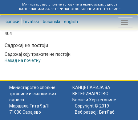
Министарство спољне трговине и економских односа
КАНЦЕЛАРИЈА ЗА ВЕТЕРИНАРСТВО БОСНЕ И ХЕРЦЕГОВИНЕ
српски
hrvatski
bosanski
english
Toggl
naviga
404
Садржај не постоји
Садржај коју тражите не постоји.
Назад на почетну
.
Министарство спољне
КАНЦЕЛАРИЈА ЗА
трговине и економских
ВЕТЕРИНАРСТВО
односа
Босне и Херцеговине
Маршала Тита 9а/II
Copyright © 2019
71000 Сарајево
Веб развој :
БитЛаб