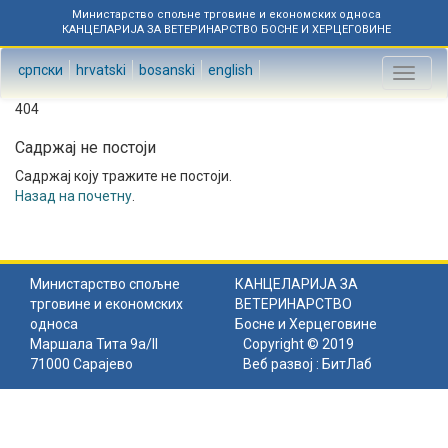
Министарство спољне трговине и економских односа
КАНЦЕЛАРИЈА ЗА ВЕТЕРИНАРСТВО БОСНЕ И ХЕРЦЕГОВИНЕ
српски
hrvatski
bosanski
english
Toggl
naviga
404
Садржај не постоји
Садржај коју тражите не постоји.
Назад на почетну
.
Министарство спољне
КАНЦЕЛАРИЈА ЗА
трговине и економских
ВЕТЕРИНАРСТВО
односа
Босне и Херцеговине
Маршала Тита 9а/II
Copyright © 2019
71000 Сарајево
Веб развој :
БитЛаб