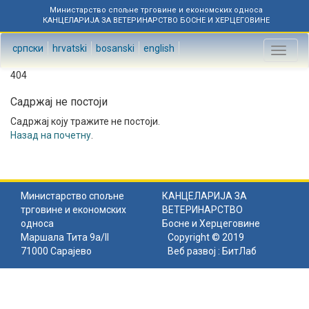
Министарство спољне трговине и економских односа
КАНЦЕЛАРИЈА ЗА ВЕТЕРИНАРСТВО БОСНЕ И ХЕРЦЕГОВИНЕ
српски
hrvatski
bosanski
english
Toggl
naviga
404
Садржај не постоји
Садржај коју тражите не постоји.
Назад на почетну
.
Министарство спољне
КАНЦЕЛАРИЈА ЗА
трговине и економских
ВЕТЕРИНАРСТВО
односа
Босне и Херцеговине
Маршала Тита 9а/II
Copyright © 2019
71000 Сарајево
Веб развој :
БитЛаб