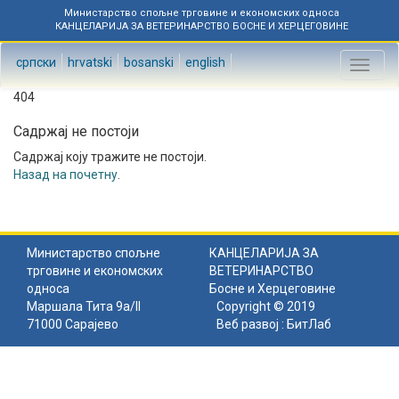
Министарство спољне трговине и економских односа
КАНЦЕЛАРИЈА ЗА ВЕТЕРИНАРСТВО БОСНЕ И ХЕРЦЕГОВИНЕ
српски
hrvatski
bosanski
english
Toggl
naviga
404
Садржај не постоји
Садржај коју тражите не постоји.
Назад на почетну
.
Министарство спољне
КАНЦЕЛАРИЈА ЗА
трговине и економских
ВЕТЕРИНАРСТВО
односа
Босне и Херцеговине
Маршала Тита 9а/II
Copyright © 2019
71000 Сарајево
Веб развој :
БитЛаб