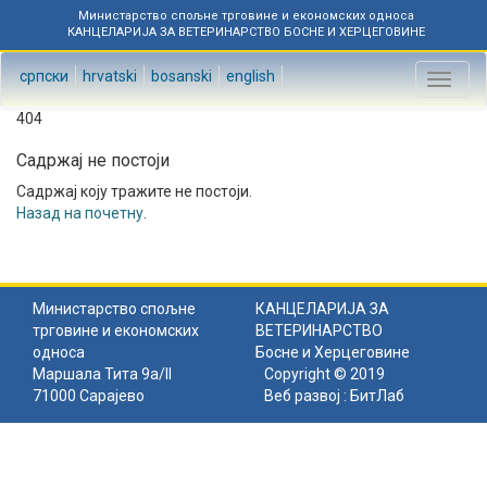
Министарство спољне трговине и економских односа
КАНЦЕЛАРИЈА ЗА ВЕТЕРИНАРСТВО БОСНЕ И ХЕРЦЕГОВИНЕ
српски
hrvatski
bosanski
english
Toggl
naviga
404
Садржај не постоји
Садржај коју тражите не постоји.
Назад на почетну
.
Министарство спољне
КАНЦЕЛАРИЈА ЗА
трговине и економских
ВЕТЕРИНАРСТВО
односа
Босне и Херцеговине
Маршала Тита 9а/II
Copyright © 2019
71000 Сарајево
Веб развој :
БитЛаб