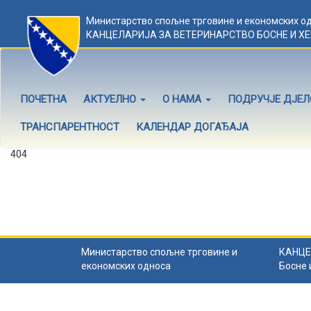
Министарство спољне трговине и економских о
КАНЦЕЛАРИЈА ЗА ВЕТЕРИНАРСТВО БОСНЕ И Х
ПОЧЕТНА
АКТУЕЛНО
О НАМА
ПОДРУЧЈЕ ДЈЕ
ТРАНСПАРЕНТНОСТ
КАЛЕНДАР ДОГАЂАЈА
404
Садржај не постоји
Садржај коју тражите не постоји.
Назад на почетну
.
Министарство спољне трговине и
КАНЦЕ
економских односа
Босне 