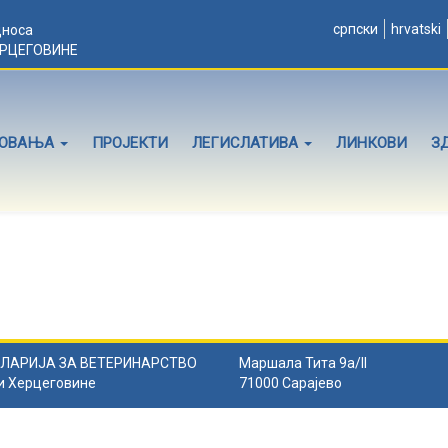
српски
hrvatski
дноса
ЕРЦЕГОВИНЕ
ЛОВАЊА
ПРОЈЕКТИ
ЛЕГИСЛАТИВА
ЛИНКОВИ
З
ЛАРИЈА ЗА ВЕТЕРИНАРСТВО
Маршала Тита 9а/II
и Херцеговине
71000 Сарајево