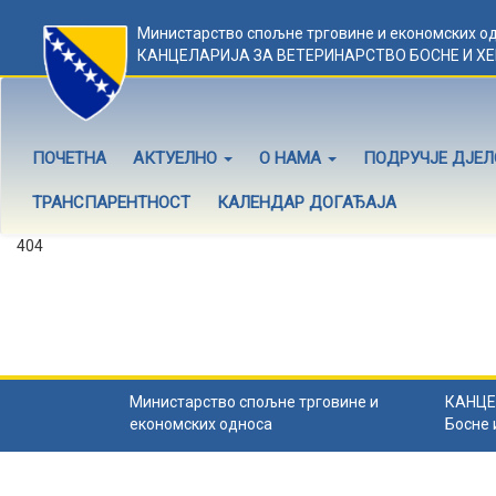
Министарство спољне трговине и економских о
КАНЦЕЛАРИЈА ЗА ВЕТЕРИНАРСТВО БОСНЕ И Х
ПОЧЕТНА
АКТУЕЛНО
О НАМА
ПОДРУЧЈЕ ДЈЕ
ТРАНСПАРЕНТНОСТ
КАЛЕНДАР ДОГАЂАЈА
404
Садржај не постоји
Садржај коју тражите не постоји.
Назад на почетну
.
Министарство спољне трговине и
КАНЦЕ
економских односа
Босне 