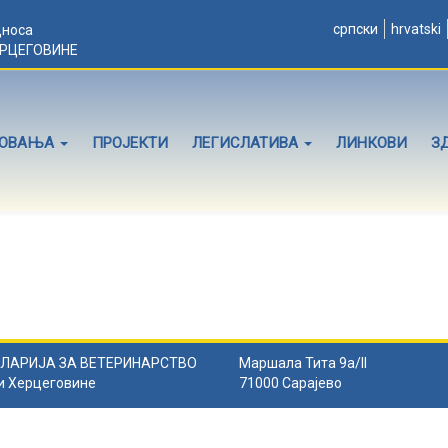
српски
hrvatski
дноса
ЕРЦЕГОВИНЕ
ЛОВАЊА
ПРОЈЕКТИ
ЛЕГИСЛАТИВА
ЛИНКОВИ
З
ЛАРИЈА ЗА ВЕТЕРИНАРСТВО
Маршала Тита 9а/II
и Херцеговине
71000 Сарајево