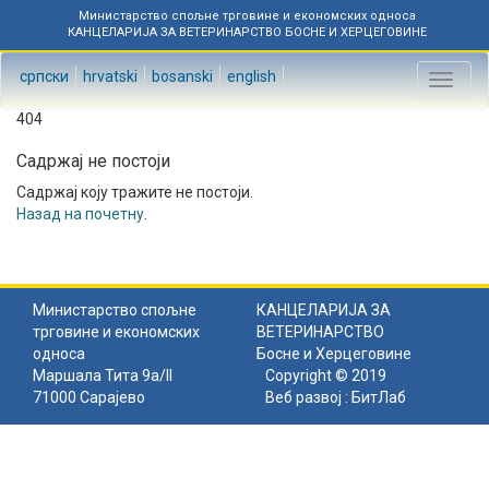
Министарство спољне трговине и економских односа
КАНЦЕЛАРИЈА ЗА ВЕТЕРИНАРСТВО БОСНЕ И ХЕРЦЕГОВИНЕ
српски
hrvatski
bosanski
english
Toggl
naviga
404
Садржај не постоји
Садржај коју тражите не постоји.
Назад на почетну
.
Министарство спољне
КАНЦЕЛАРИЈА ЗА
трговине и економских
ВЕТЕРИНАРСТВО
односа
Босне и Херцеговине
Маршала Тита 9а/II
Copyright © 2019
71000 Сарајево
Веб развој :
БитЛаб