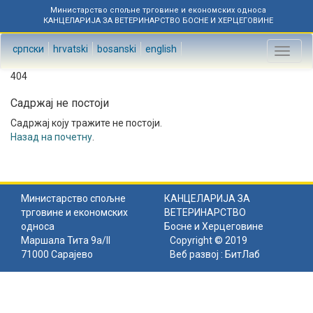
Министарство спољне трговине и економских односа
КАНЦЕЛАРИЈА ЗА ВЕТЕРИНАРСТВО БОСНЕ И ХЕРЦЕГОВИНЕ
српски
hrvatski
bosanski
english
Toggl
naviga
404
Садржај не постоји
Садржај коју тражите не постоји.
Назад на почетну
.
Министарство спољне
КАНЦЕЛАРИЈА ЗА
трговине и економских
ВЕТЕРИНАРСТВО
односа
Босне и Херцеговине
Маршала Тита 9а/II
Copyright © 2019
71000 Сарајево
Веб развој :
БитЛаб