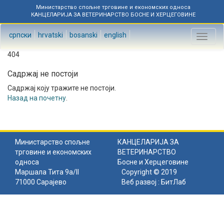
Министарство спољне трговине и економских односа
КАНЦЕЛАРИЈА ЗА ВЕТЕРИНАРСТВО БОСНЕ И ХЕРЦЕГОВИНЕ
српски
hrvatski
bosanski
english
Toggl
naviga
404
Садржај не постоји
Садржај коју тражите не постоји.
Назад на почетну
.
Министарство спољне
КАНЦЕЛАРИЈА ЗА
трговине и економских
ВЕТЕРИНАРСТВО
односа
Босне и Херцеговине
Маршала Тита 9а/II
Copyright © 2019
71000 Сарајево
Веб развој :
БитЛаб