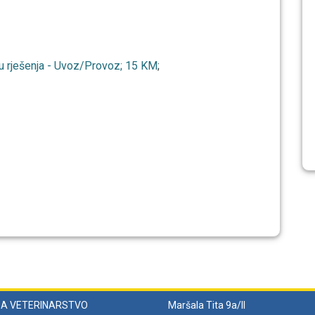
du rješenja - Uvoz/Provoz; 15 KM
;
ZA VETERINARSTVO
Maršala Tita 9a/II