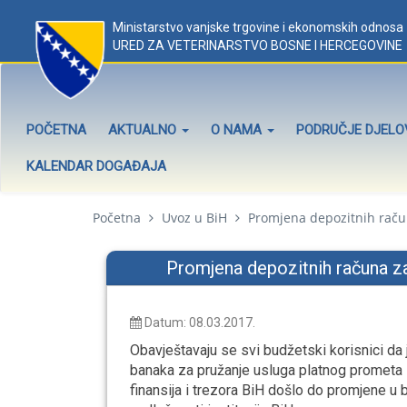
Ministarstvo vanjske trgovine i ekonomskih odnosa
URED ZA VETERINARSTVO BOSNE I HERCEGOVINE
POČETNA
AKTUALNO
O NAMA
PODRUČJE DJEL
KALENDAR DOGAĐAJA
Početna
Uvoz u BiH
Promjena depozitnih račun
Promjena depozitnih računa za 
Datum: 08.03.2017.
Obavještavaju se svi budžetski korisnici d
banaka za pružanje usluga platnog prometa 
finansija i trezora BiH došlo do promjene u 