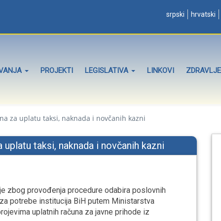
srpski
hrvatski
OVANJA
PROJEKTI
LEGISLATIVA
LINKOVI
ZDRAVLJE
a za uplatu taksi, naknada i novčanih kazni
uplatu taksi, naknada i novčanih kazni
a je zbog provođenja procedure odabira poslovnih
za potrebe institucija BiH putem Ministarstva
brojevima uplatnih računa za javne prihode iz