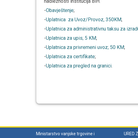
nadležnosti institucija BiH.
-
Obavještenje
;
-
Uplatnica za Uvoz/Provoz, 350KM
;
-
Uplatnica za administrativnu taksu za izra
-
Uplatnica za upis; 5 KM
;
-
Uplatnica za privremeni uvoz; 50 KM
;
-
Uplatnica za certifikate
;
-
Uplatnica za pregled na granici
.
Ministarstvo vanjske trgovine i
URED 