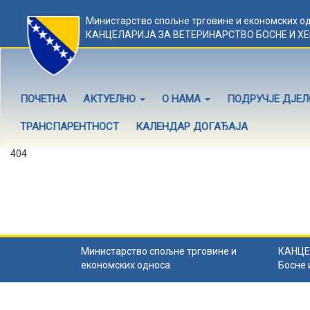
Министарство спољне трговине и економских о
КАНЦЕЛАРИЈА ЗА ВЕТЕРИНАРСТВО БОСНЕ И Х
ПОЧЕТНА
АКТУЕЛНО
О НАМА
ПОДРУЧЈЕ ДЈЕ
ТРАНСПАРЕНТНОСТ
КАЛЕНДАР ДОГАЂАЈА
404
Садржај не постоји
Садржај коју тражите не постоји.
Назад на почетну
.
Министарство спољне трговине и
КАНЦЕ
економских односа
Босне 