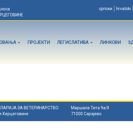
српски
hrvatski
дноса
ЕРЦЕГОВИНЕ
ЛОВАЊА
ПРОЈЕКТИ
ЛЕГИСЛАТИВА
ЛИНКОВИ
З
ЛАРИЈА ЗА ВЕТЕРИНАРСТВО
Маршала Тита 9а/II
и Херцеговине
71000 Сарајево