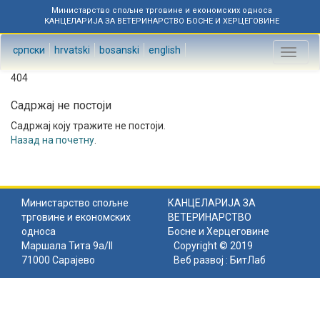
Министарство спољне трговине и економских односа
КАНЦЕЛАРИЈА ЗА ВЕТЕРИНАРСТВО БОСНЕ И ХЕРЦЕГОВИНЕ
српски
hrvatski
bosanski
english
Toggl
naviga
404
Садржај не постоји
Садржај коју тражите не постоји.
Назад на почетну
.
Министарство спољне
КАНЦЕЛАРИЈА ЗА
трговине и економских
ВЕТЕРИНАРСТВО
односа
Босне и Херцеговине
Маршала Тита 9а/II
Copyright © 2019
71000 Сарајево
Веб развој :
БитЛаб