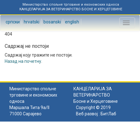
Министарство спољне трговине и економских односа
КАНЦЕЛАРИЈА ЗА ВЕТЕРИНАРСТВО БОСНЕ И ХЕРЦЕГОВИНЕ
српски
hrvatski
bosanski
english
Toggl
naviga
404
Садржај не постоји
Садржај коју тражите не постоји.
Назад на почетну
.
Министарство спољне
КАНЦЕЛАРИЈА ЗА
трговине и економских
ВЕТЕРИНАРСТВО
односа
Босне и Херцеговине
Маршала Тита 9а/II
Copyright © 2019
71000 Сарајево
Веб развој :
БитЛаб