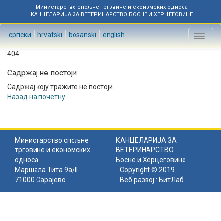
Министарство спољне трговине и економских односа
КАНЦЕЛАРИЈА ЗА ВЕТЕРИНАРСТВО БОСНЕ И ХЕРЦЕГОВИНЕ
српски
hrvatski
bosanski
english
Toggl
naviga
404
Садржај не постоји
Садржај коју тражите не постоји.
Назад на почетну
.
Министарство спољне
КАНЦЕЛАРИЈА ЗА
трговине и економских
ВЕТЕРИНАРСТВО
односа
Босне и Херцеговине
Маршала Тита 9а/II
Copyright © 2019
71000 Сарајево
Веб развој :
БитЛаб