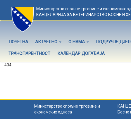
Министарство спољне трговине и економских о
КАНЦЕЛАРИЈА ЗА ВЕТЕРИНАРСТВО БОСНЕ И Х
ПОЧЕТНА
АКТУЕЛНО
О НАМА
ПОДРУЧЈЕ ДЈЕ
ТРАНСПАРЕНТНОСТ
КАЛЕНДАР ДОГАЂАЈА
404
Садржај не постоји
Садржај коју тражите не постоји.
Назад на почетну
.
Министарство спољне трговине и
КАНЦЕ
економских односа
Босне 