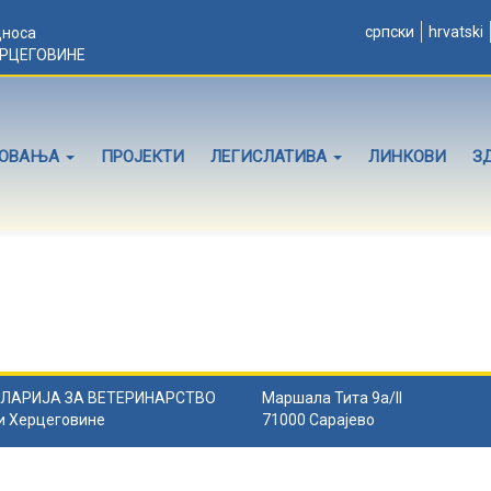
српски
hrvatski
дноса
ЕРЦЕГОВИНЕ
ЛОВАЊА
ПРОЈЕКТИ
ЛЕГИСЛАТИВА
ЛИНКОВИ
З
ЛАРИЈА ЗА ВЕТЕРИНАРСТВО
Маршала Тита 9а/II
и Херцеговине
71000 Сарајево