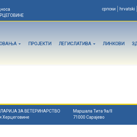
српски
hrvatski
дноса
ЕРЦЕГОВИНЕ
ЛОВАЊА
ПРОЈЕКТИ
ЛЕГИСЛАТИВА
ЛИНКОВИ
З
ЛАРИЈА ЗА ВЕТЕРИНАРСТВО
Маршала Тита 9а/II
и Херцеговине
71000 Сарајево