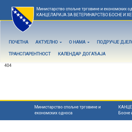
Министарство спољне трговине и економских о
КАНЦЕЛАРИЈА ЗА ВЕТЕРИНАРСТВО БОСНЕ И Х
ПОЧЕТНА
АКТУЕЛНО
О НАМА
ПОДРУЧЈЕ ДЈЕ
ТРАНСПАРЕНТНОСТ
КАЛЕНДАР ДОГАЂАЈА
404
Садржај не постоји
Садржај коју тражите не постоји.
Назад на почетну
.
Министарство спољне трговине и
КАНЦЕ
економских односа
Босне 