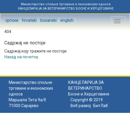
Министарство спољне трговине и економских односа
КАНЦЕЛАРИЈА ЗА ВЕТЕРИНАРСТВО БОСНЕ И ХЕРЦЕГОВИНЕ
српски
hrvatski
bosanski
english
Toggl
naviga
404
Садржај не постоји
Садржај коју тражите не постоји.
Назад на почетну
.
Министарство спољне
КАНЦЕЛАРИЈА ЗА
трговине и економских
ВЕТЕРИНАРСТВО
односа
Босне и Херцеговине
Маршала Тита 9а/II
Copyright © 2019
71000 Сарајево
Веб развој :
БитЛаб