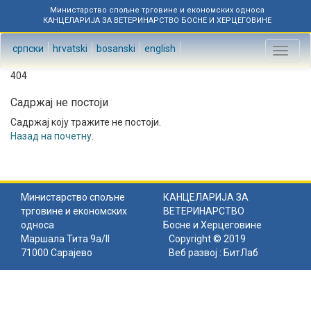
Министарство спољне трговине и економских односа
КАНЦЕЛАРИЈА ЗА ВЕТЕРИНАРСТВО БОСНЕ И ХЕРЦЕГОВИНЕ
српски
hrvatski
bosanski
english
Toggl
naviga
404
Садржај не постоји
Садржај коју тражите не постоји.
Назад на почетну
.
Министарство спољне
КАНЦЕЛАРИЈА ЗА
трговине и економских
ВЕТЕРИНАРСТВО
односа
Босне и Херцеговине
Маршала Тита 9а/II
Copyright © 2019
71000 Сарајево
Веб развој :
БитЛаб