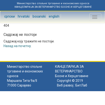
Министарство спољне трговине и економских односа
КАНЦЕЛАРИЈА ЗА ВЕТЕРИНАРСТВО БОСНЕ И ХЕРЦЕГОВИНЕ
српски
hrvatski
bosanski
english
Toggl
naviga
404
Садржај не постоји
Садржај коју тражите не постоји.
Назад на почетну
.
Министарство спољне
КАНЦЕЛАРИЈА ЗА
трговине и економских
ВЕТЕРИНАРСТВО
односа
Босне и Херцеговине
Маршала Тита 9а/II
Copyright © 2019
71000 Сарајево
Веб развој :
БитЛаб