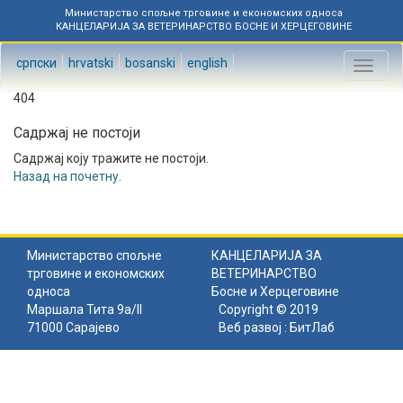
Министарство спољне трговине и економских односа
КАНЦЕЛАРИЈА ЗА ВЕТЕРИНАРСТВО БОСНЕ И ХЕРЦЕГОВИНЕ
српски
hrvatski
bosanski
english
Toggl
naviga
404
Садржај не постоји
Садржај коју тражите не постоји.
Назад на почетну
.
Министарство спољне
КАНЦЕЛАРИЈА ЗА
трговине и економских
ВЕТЕРИНАРСТВО
односа
Босне и Херцеговине
Маршала Тита 9а/II
Copyright © 2019
71000 Сарајево
Веб развој :
БитЛаб