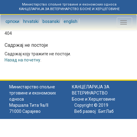
Министарство спољне трговине и економских односа
КАНЦЕЛАРИЈА ЗА ВЕТЕРИНАРСТВО БОСНЕ И ХЕРЦЕГОВИНЕ
српски
hrvatski
bosanski
english
Toggl
naviga
404
Садржај не постоји
Садржај коју тражите не постоји.
Назад на почетну
.
Министарство спољне
КАНЦЕЛАРИЈА ЗА
трговине и економских
ВЕТЕРИНАРСТВО
односа
Босне и Херцеговине
Маршала Тита 9а/II
Copyright © 2019
71000 Сарајево
Веб развој :
БитЛаб