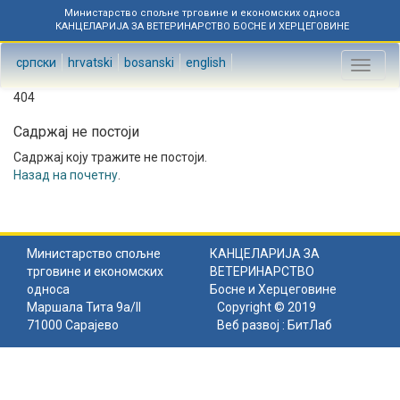
Министарство спољне трговине и економских односа
КАНЦЕЛАРИЈА ЗА ВЕТЕРИНАРСТВО БОСНЕ И ХЕРЦЕГОВИНЕ
српски
hrvatski
bosanski
english
Toggl
naviga
404
Садржај не постоји
Садржај коју тражите не постоји.
Назад на почетну
.
Министарство спољне
КАНЦЕЛАРИЈА ЗА
трговине и економских
ВЕТЕРИНАРСТВО
односа
Босне и Херцеговине
Маршала Тита 9а/II
Copyright © 2019
71000 Сарајево
Веб развој :
БитЛаб