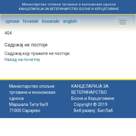
Министарство спољне трговине и економских односа
КАНЦЕЛАРИЈА ЗА ВЕТЕРИНАРСТВО БОСНЕ И ХЕРЦЕГОВИНЕ
српски
hrvatski
bosanski
english
Toggl
naviga
404
Садржај не постоји
Садржај коју тражите не постоји.
Назад на почетну
.
Министарство спољне
КАНЦЕЛАРИЈА ЗА
трговине и економских
ВЕТЕРИНАРСТВО
односа
Босне и Херцеговине
Маршала Тита 9а/II
Copyright © 2019
71000 Сарајево
Веб развој :
БитЛаб