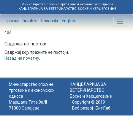
Министарство спољне трговине и економских односа
КАНЦЕЛАРИЈА ЗА ВЕТЕРИНАРСТВО БОСНЕ И ХЕРЦЕГОВИНЕ
српски
hrvatski
bosanski
english
Toggl
naviga
404
Садржај не постоји
Садржај коју тражите не постоји.
Назад на почетну
.
Министарство спољне
КАНЦЕЛАРИЈА ЗА
трговине и економских
ВЕТЕРИНАРСТВО
односа
Босне и Херцеговине
Маршала Тита 9а/II
Copyright © 2019
71000 Сарајево
Веб развој :
БитЛаб