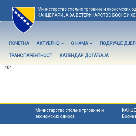
Министарство спољне трговине и економских о
КАНЦЕЛАРИЈА ЗА ВЕТЕРИНАРСТВО БОСНЕ И Х
ПОЧЕТНА
АКТУЕЛНО
О НАМА
ПОДРУЧЈЕ ДЈЕ
ТРАНСПАРЕНТНОСТ
КАЛЕНДАР ДОГАЂАЈА
404
Садржај не постоји
Садржај коју тражите не постоји.
Назад на почетну
.
Министарство спољне трговине и
КАНЦЕ
економских односа
Босне 