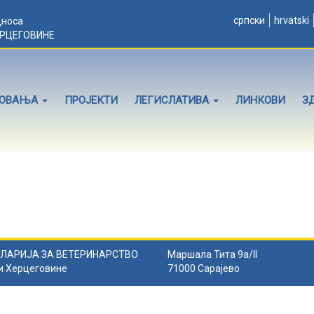
српски
hrvatski
дноса
ЕРЦЕГОВИНЕ
ЛОВАЊА
ПРОЈЕКТИ
ЛЕГИСЛАТИВА
ЛИНКОВИ
З
ЛАРИЈА ЗА ВЕТЕРИНАРСТВО
Маршала Тита 9а/II
и Херцеговине
71000 Сарајево