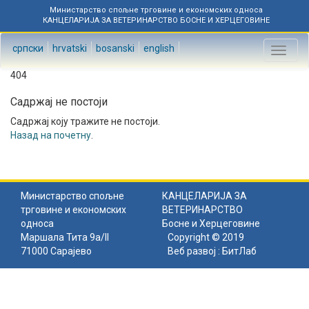
Министарство спољне трговине и економских односа
КАНЦЕЛАРИЈА ЗА ВЕТЕРИНАРСТВО БОСНЕ И ХЕРЦЕГОВИНЕ
српски
hrvatski
bosanski
english
Toggl
naviga
404
Садржај не постоји
Садржај коју тражите не постоји.
Назад на почетну
.
Министарство спољне
КАНЦЕЛАРИЈА ЗА
трговине и економских
ВЕТЕРИНАРСТВО
односа
Босне и Херцеговине
Маршала Тита 9а/II
Copyright © 2019
71000 Сарајево
Веб развој :
БитЛаб