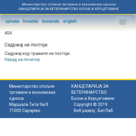
Министарство спољне трговине и економских односа
КАНЦЕЛАРИЈА ЗА ВЕТЕРИНАРСТВО БОСНЕ И ХЕРЦЕГОВИНЕ
српски
hrvatski
bosanski
english
Toggl
naviga
404
Садржај не постоји
Садржај коју тражите не постоји.
Назад на почетну
.
Министарство спољне
КАНЦЕЛАРИЈА ЗА
трговине и економских
ВЕТЕРИНАРСТВО
односа
Босне и Херцеговине
Маршала Тита 9а/II
Copyright © 2019
71000 Сарајево
Веб развој :
БитЛаб