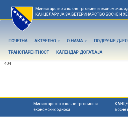
Министарство спољне трговине и економских о
КАНЦЕЛАРИЈА ЗА ВЕТЕРИНАРСТВО БОСНЕ И Х
ПОЧЕТНА
АКТУЕЛНО
О НАМА
ПОДРУЧЈЕ ДЈЕ
ТРАНСПАРЕНТНОСТ
КАЛЕНДАР ДОГАЂАЈА
404
Садржај не постоји
Садржај коју тражите не постоји.
Назад на почетну
.
Министарство спољне трговине и
КАНЦЕ
економских односа
Босне 