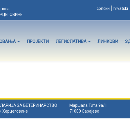
српски
hrvatski
дноса
ЕРЦЕГОВИНЕ
ЛОВАЊА
ПРОЈЕКТИ
ЛЕГИСЛАТИВА
ЛИНКОВИ
З
ЛАРИЈА ЗА ВЕТЕРИНАРСТВО
Маршала Тита 9а/II
и Херцеговине
71000 Сарајево