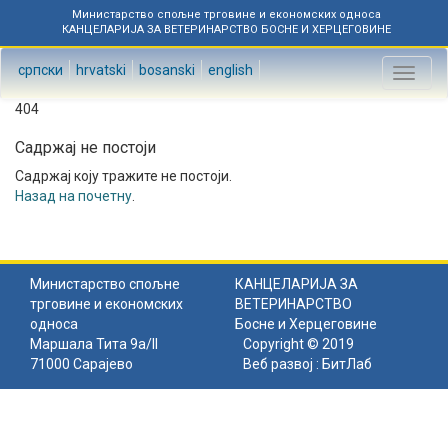
Министарство спољне трговине и економских односа
КАНЦЕЛАРИЈА ЗА ВЕТЕРИНАРСТВО БОСНЕ И ХЕРЦЕГОВИНЕ
српски
hrvatski
bosanski
english
Toggl
naviga
404
Садржај не постоји
Садржај коју тражите не постоји.
Назад на почетну
.
Министарство спољне
КАНЦЕЛАРИЈА ЗА
трговине и економских
ВЕТЕРИНАРСТВО
односа
Босне и Херцеговине
Маршала Тита 9а/II
Copyright © 2019
71000 Сарајево
Веб развој :
БитЛаб