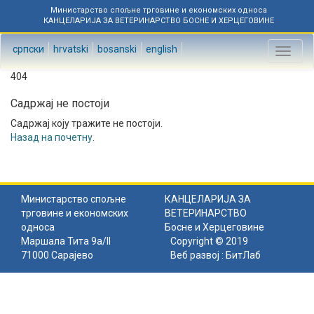
Министарство спољне трговине и економских односа
КАНЦЕЛАРИЈА ЗА ВЕТЕРИНАРСТВО БОСНЕ И ХЕРЦЕГОВИНЕ
српски
hrvatski
bosanski
english
Toggl
naviga
404
Садржај не постоји
Садржај коју тражите не постоји.
Назад на почетну
.
Министарство спољне
КАНЦЕЛАРИЈА ЗА
трговине и економских
ВЕТЕРИНАРСТВО
односа
Босне и Херцеговине
Маршала Тита 9а/II
Copyright © 2019
71000 Сарајево
Веб развој :
БитЛаб