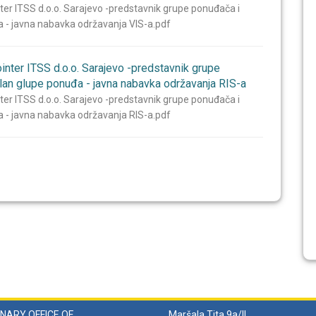
ter ITSS d.o.o. Sarajevo -predstavnik grupe ponuđača i
đa - javna nabavka održavanja VIS-a.pdf
inter ITSS d.o.o. Sarajevo -predstavnik grupe
član glupe ponuđa - javna nabavka održavanja RIS-a
ter ITSS d.o.o. Sarajevo -predstavnik grupe ponuđača i
đa - javna nabavka održavanja RIS-a.pdf
NARY OFFICE OF
Maršala Tita 9a/II