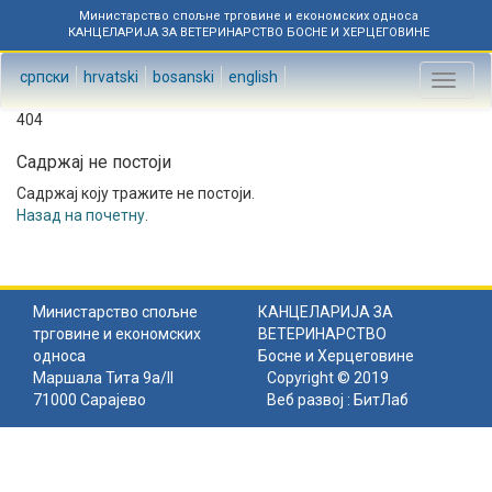
Министарство спољне трговине и економских односа
КАНЦЕЛАРИЈА ЗА ВЕТЕРИНАРСТВО БОСНЕ И ХЕРЦЕГОВИНЕ
српски
hrvatski
bosanski
english
Toggl
naviga
404
Садржај не постоји
Садржај коју тражите не постоји.
Назад на почетну
.
Министарство спољне
КАНЦЕЛАРИЈА ЗА
трговине и економских
ВЕТЕРИНАРСТВО
односа
Босне и Херцеговине
Маршала Тита 9а/II
Copyright © 2019
71000 Сарајево
Веб развој :
БитЛаб