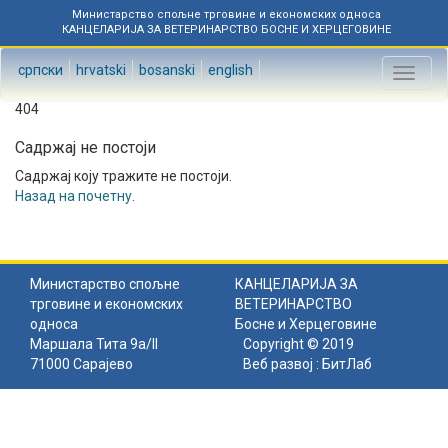
Министарство спољне трговине и економских односа
КАНЦЕЛАРИЈА ЗА ВЕТЕРИНАРСТВО БОСНЕ И ХЕРЦЕГОВИНЕ
српски
hrvatski
bosanski
english
Toggl
naviga
404
Садржај не постоји
Садржај коју тражите не постоји.
Назад на почетну
.
Министарство спољне
КАНЦЕЛАРИЈА ЗА
трговине и економских
ВЕТЕРИНАРСТВО
односа
Босне и Херцеговине
Маршала Тита 9а/II
Copyright © 2019
71000 Сарајево
Веб развој :
БитЛаб