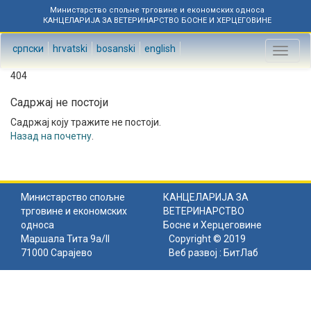
Министарство спољне трговине и економских односа
КАНЦЕЛАРИЈА ЗА ВЕТЕРИНАРСТВО БОСНЕ И ХЕРЦЕГОВИНЕ
српски
hrvatski
bosanski
english
Toggl
naviga
404
Садржај не постоји
Садржај коју тражите не постоји.
Назад на почетну
.
Министарство спољне
КАНЦЕЛАРИЈА ЗА
трговине и економских
ВЕТЕРИНАРСТВО
односа
Босне и Херцеговине
Маршала Тита 9а/II
Copyright © 2019
71000 Сарајево
Веб развој :
БитЛаб