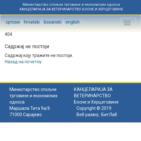
Министарство спољне трговине и економских односа
КАНЦЕЛАРИЈА ЗА ВЕТЕРИНАРСТВО БОСНЕ И ХЕРЦЕГОВИНЕ
српски
hrvatski
bosanski
english
Toggl
naviga
404
Садржај не постоји
Садржај коју тражите не постоји.
Назад на почетну
.
Министарство спољне
КАНЦЕЛАРИЈА ЗА
трговине и економских
ВЕТЕРИНАРСТВО
односа
Босне и Херцеговине
Маршала Тита 9а/II
Copyright © 2019
71000 Сарајево
Веб развој :
БитЛаб