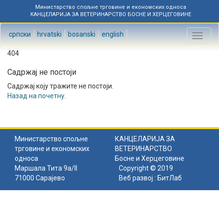
Министарство спољне трговине и економских односа
КАНЦЕЛАРИЈА ЗА ВЕТЕРИНАРСТВО БОСНЕ И ХЕРЦЕГОВИНЕ
српски
hrvatski
bosanski
english
Toggl
naviga
404
Садржај не постоји
Садржај коју тражите не постоји.
Назад на почетну
.
Министарство спољне
КАНЦЕЛАРИЈА ЗА
трговине и економских
ВЕТЕРИНАРСТВО
односа
Босне и Херцеговине
Маршала Тита 9а/II
Copyright © 2019
71000 Сарајево
Веб развој :
БитЛаб