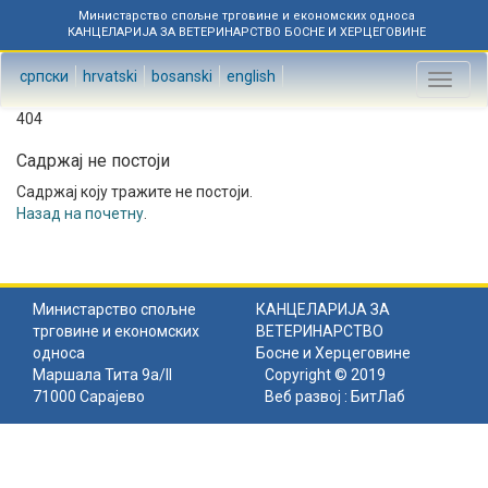
Министарство спољне трговине и економских односа
КАНЦЕЛАРИЈА ЗА ВЕТЕРИНАРСТВО БОСНЕ И ХЕРЦЕГОВИНЕ
српски
hrvatski
bosanski
english
Toggl
naviga
404
Садржај не постоји
Садржај коју тражите не постоји.
Назад на почетну
.
Министарство спољне
КАНЦЕЛАРИЈА ЗА
трговине и економских
ВЕТЕРИНАРСТВО
односа
Босне и Херцеговине
Маршала Тита 9а/II
Copyright © 2019
71000 Сарајево
Веб развој :
БитЛаб