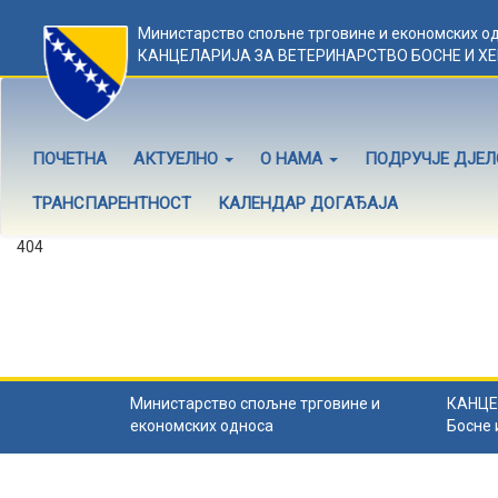
Министарство спољне трговине и економских о
КАНЦЕЛАРИЈА ЗА ВЕТЕРИНАРСТВО БОСНЕ И Х
ПОЧЕТНА
АКТУЕЛНО
О НАМА
ПОДРУЧЈЕ ДЈЕ
ТРАНСПАРЕНТНОСТ
КАЛЕНДАР ДОГАЂАЈА
404
Садржај не постоји
Садржај коју тражите не постоји.
Назад на почетну
.
Министарство спољне трговине и
КАНЦЕ
економских односа
Босне 