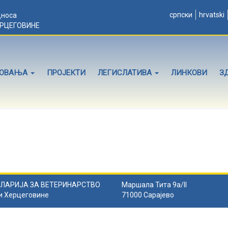
српски
hrvatski
дноса
ЕРЦЕГОВИНЕ
ЛОВАЊА
ПРОЈЕКТИ
ЛЕГИСЛАТИВА
ЛИНКОВИ
З
ЛАРИЈА ЗА ВЕТЕРИНАРСТВО
Маршала Тита 9а/II
и Херцеговине
71000 Сарајево