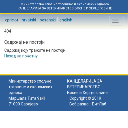
Министарство спољне трговине и економских односа
КАНЦЕЛАРИЈА ЗА ВЕТЕРИНАРСТВО БОСНЕ И ХЕРЦЕГОВИНЕ
српски
hrvatski
bosanski
english
Toggl
naviga
404
Садржај не постоји
Садржај коју тражите не постоји.
Назад на почетну
.
Министарство спољне
КАНЦЕЛАРИЈА ЗА
трговине и економских
ВЕТЕРИНАРСТВО
односа
Босне и Херцеговине
Маршала Тита 9а/II
Copyright © 2019
71000 Сарајево
Веб развој :
БитЛаб