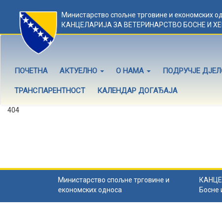
Министарство спољне трговине и економских о
КАНЦЕЛАРИЈА ЗА ВЕТЕРИНАРСТВО БОСНЕ И Х
ПОЧЕТНА
АКТУЕЛНО
О НАМА
ПОДРУЧЈЕ ДЈЕ
ТРАНСПАРЕНТНОСТ
КАЛЕНДАР ДОГАЂАЈА
404
Садржај не постоји
Садржај коју тражите не постоји.
Назад на почетну
.
Министарство спољне трговине и
КАНЦЕ
економских односа
Босне 