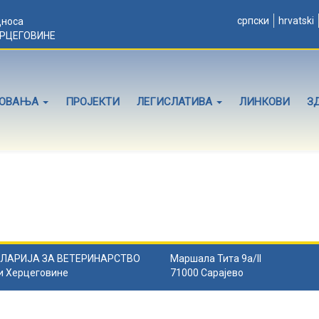
српски
hrvatski
дноса
ЕРЦЕГОВИНЕ
ЛОВАЊА
ПРОЈЕКТИ
ЛЕГИСЛАТИВА
ЛИНКОВИ
З
ЛАРИЈА ЗА ВЕТЕРИНАРСТВО
Маршала Тита 9а/II
и Херцеговине
71000 Сарајево