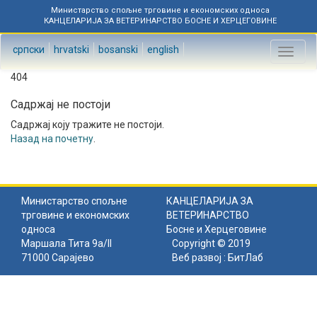
Министарство спољне трговине и економских односа
КАНЦЕЛАРИЈА ЗА ВЕТЕРИНАРСТВО БОСНЕ И ХЕРЦЕГОВИНЕ
српски
hrvatski
bosanski
english
Toggl
naviga
404
Садржај не постоји
Садржај коју тражите не постоји.
Назад на почетну
.
Министарство спољне
КАНЦЕЛАРИЈА ЗА
трговине и економских
ВЕТЕРИНАРСТВО
односа
Босне и Херцеговине
Маршала Тита 9а/II
Copyright © 2019
71000 Сарајево
Веб развој :
БитЛаб