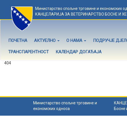
Министарство спољне трговине и економских о
КАНЦЕЛАРИЈА ЗА ВЕТЕРИНАРСТВО БОСНЕ И Х
ПОЧЕТНА
АКТУЕЛНО
О НАМА
ПОДРУЧЈЕ ДЈЕ
ТРАНСПАРЕНТНОСТ
КАЛЕНДАР ДОГАЂАЈА
404
Садржај не постоји
Садржај коју тражите не постоји.
Назад на почетну
.
Министарство спољне трговине и
КАНЦЕ
економских односа
Босне 