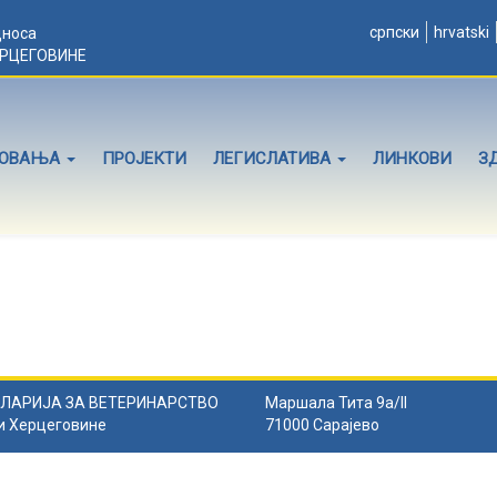
српски
hrvatski
дноса
ЕРЦЕГОВИНЕ
ЛОВАЊА
ПРОЈЕКТИ
ЛЕГИСЛАТИВА
ЛИНКОВИ
З
ЛАРИЈА ЗА ВЕТЕРИНАРСТВО
Маршала Тита 9а/II
и Херцеговине
71000 Сарајево